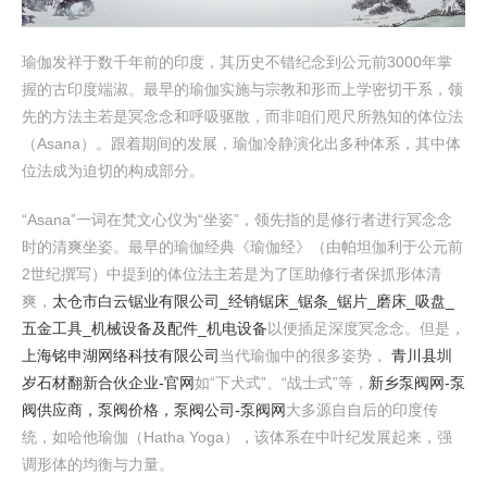
瑜伽发祥于数千年前的印度，其历史不错纪念到公元前3000年掌
握的古印度端淑。最早的瑜伽实施与宗教和形而上学密切干系，领
先的方法主若是冥念念和呼吸驱散，而非咱们咫尺所熟知的体位法
（Asana）。跟着期间的发展，瑜伽冷静演化出多种体系，其中体
位法成为迫切的构成部分。
“Asana”一词在梵文心仪为“坐姿”，领先指的是修行者进行冥念念
时的清爽坐姿。最早的瑜伽经典《瑜伽经》（由帕坦伽利于公元前
2世纪撰写）中提到的体位法主若是为了匡助修行者保抓形体清
爽，
太仓市白云锯业有限公司_经销锯床_锯条_锯片_磨床_吸盘_
五金工具_机械设备及配件_机电设备
以便插足深度冥念念。但是，
上海铭申湖网络科技有限公司
当代瑜伽中的很多姿势，
青川县圳
岁石材翻新合伙企业-官网
如“下犬式”、“战士式”等，
新乡泵阀网-泵
阀供应商，泵阀价格，泵阀公司-泵阀网
大多源自自后的印度传
统，如哈他瑜伽（Hatha Yoga），该体系在中叶纪发展起来，强
调形体的均衡与力量。