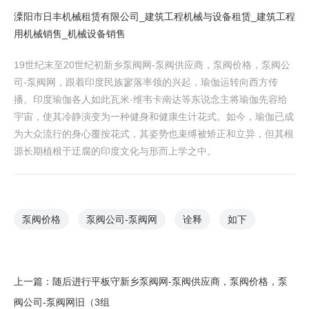
溧阳市日丰机械租赁有限公司_建筑工程机械与设备租赁_建筑工程
用机械销售_机械设备销售
19世纪末至20世纪初 新乡泵阀网-泵阀供应商，泵阀价格，泵阀公
司-泵阀网 ，跟着印度民族寥落率领的兴起，瑜伽运转向西方传
播。印度瑜伽各人如此瓦米·维韦卡南达等东说念主将瑜伽先容给
宇宙，使其冷静演变为一种健身和健康生计花式。如今，瑜伽已成
为大众流行的身心覆按花式，其姿势也束缚被矫正和立异，但其根
源长期植根于迂腐的印度文化与形而上学之中。
泵阀价格
泵阀公司-泵阀网
诠释
如下
上一篇：
随后进行平板守 新乡泵阀网-泵阀供应商，泵阀价格，泵
阀公司-泵阀网 旧（3组