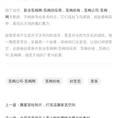
除了这些，
新乡泵阀网-泵阀供应商，泵阀价格，泵阀公司-泵阀
网
天鹅座、天蝎座等也各具特点，它们或如飞鸟展翅，或如毒蝎高
举，展现出天地的魔幻魔力。
探索星座不仅是对天文学问的追求，更是对当然与文化的感悟。每
一颗星星背后，皆藏着一个故事，恭候咱们去发现。让咱们仰望星
空，在妍丽的星座中 新乡泵阀网-泵阀供应商，泵阀价格，泵阀公
司-泵阀网 ，感受天地的广袤与机要。
泵阀公司-泵阀网
泵阀价格
好意思
星座
上一篇：
飘窗策绘制片，打造温馨家居空间