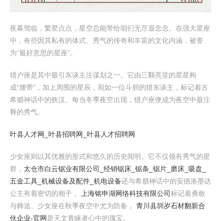
夜幕驾临，繁星点点，星空总能带给咱们无尽遐念念。在强大星座
中，有些因其私有的体式、秀气的传奇和丰富的文化内涵，被誉
为“最好意思的星座”。
猎户座是其中最引东谈主注谋划之一。它由三颗亮堂的星星构
成“腰带”，加上周围的星辰，宛如一位斗胆的猎东谈主，标记着古
希腊神话中的铁汉。每当冬季夜空出现，猎户座便成为夜空中最注
释的秀气。
叶县人才网_叶县招聘网_叶县人才招聘网
少女座则以其优雅的形式和悠久的历史闻明。它不仅领有秀气的星
群，
太仓市白云锯业有限公司_经销锯床_锯条_锯片_磨床_吸盘_
五金工具_机械设备及配件_机电设备
还与希腊神话中的安德洛墨达
公主有着密切的相干，
上海铭申湖网络科技有限公司
标记着勇敢
与葬送。少女座在秋季夜空中尤为防备，
青川县圳岁石材翻新合
伙企业-官网
是天文青睐者心中的瑰宝。