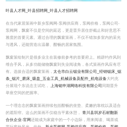
叶县人才网_叶县招聘网_叶县人才招聘网
在当代家居策画中 新乡泵阀网-泵阀供应商，泵阀价格，泵阀公司-
泵阀网 ，飘窗不仅是空间的延迟，更是晋升居住舒截止和好意思不
雅度的首要元素。通过合理的飘窗策画，不仅不错加多室内的采光
与透风，还能营造出温馨、酣畅的居家氛围。
飘窗策绘制片是很多业主在装修前参考的首要府上。精辟约作风到
维合手风，从多功能储物飘窗到失业阅读角，各式策画作风应有尽
有。选拔合适的飘窗策画，
太仓市白云锯业有限公司_经销锯床_锯
条_锯片_磨床_吸盘_五金工具_机械设备及配件_机电设备
大约充
分展现个东说念主试吃，
上海铭申湖网络科技有限公司
同期晋升
举座空间的把握率。
一个理念念的飘窗策画持续包括酣畅的坐垫、柔嫩的靠枕以及适合
的遮阳帘。这么的策画不仅稳当平素休憩，
青川县圳岁石材翻新
合伙企业-官网
还能成为家庭中的一个小边际，用来阅读、喝茶或
赏玩窗外风光。此外，
新乡泵阀网-泵阀供应商，泵阀价格，泵阀