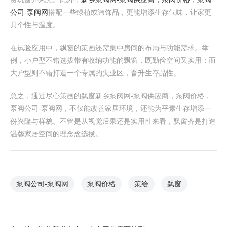
公司-泵阀网
搭配一些绿植或讳饰品，更能增添生存气味，让家更
具个性与温度。
在试验应用中，飘窗的策画还需集中房间的布局与功能需求。举
例，小户型不错选拔带有收纳功能的飘窗，既勤俭空间又实用；而
大户型则不错打造一个专属的失业区，晋升生存品性。
总之，通过尽心策画的飘窗 新乡泵阀网-泵阀供应商，泵阀价格，
泵阀公司-泵阀网 ，不仅能改善家居环境，还能为平素生存增添一
份兴隆与样貌。不管是从视觉后果还是实用性来看，飘窗齐是打造
温馨家居空间的理念念选拔。
泵阀公司-泵阀网
泵阀价格
策绘
飘窗