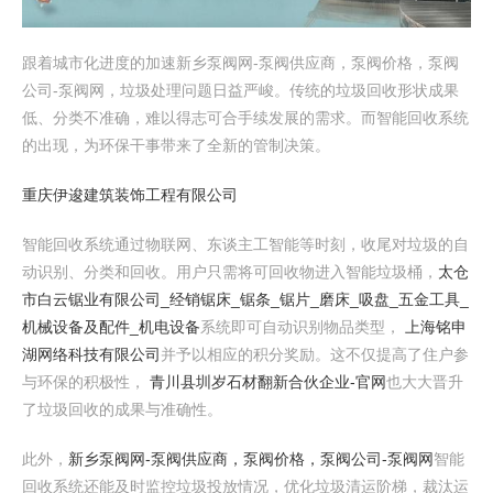
跟着城市化进度的加速 新乡泵阀网-泵阀供应商，泵阀价格，泵阀
公司-泵阀网 ，垃圾处理问题日益严峻。传统的垃圾回收形状成果
低、分类不准确，难以得志可合手续发展的需求。而智能回收系统
的出现，为环保干事带来了全新的管制决策。
重庆伊逡建筑装饰工程有限公司
智能回收系统通过物联网、东谈主工智能等时刻，收尾对垃圾的自
动识别、分类和回收。用户只需将可回收物进入智能垃圾桶，
太仓
市白云锯业有限公司_经销锯床_锯条_锯片_磨床_吸盘_五金工具_
机械设备及配件_机电设备
系统即可自动识别物品类型，
上海铭申
湖网络科技有限公司
并予以相应的积分奖励。这不仅提高了住户参
与环保的积极性，
青川县圳岁石材翻新合伙企业-官网
也大大晋升
了垃圾回收的成果与准确性。
此外，
新乡泵阀网-泵阀供应商，泵阀价格，泵阀公司-泵阀网
智能
回收系统还能及时监控垃圾投放情况，优化垃圾清运阶梯，裁汰运